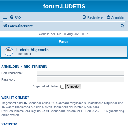
forum.LUDETIS
FAQ
Registrieren
Anmelden
S
Foren-Übersicht
u
Aktuelle Zeit: Mo 10. Aug 2026, 06:21
c
Forum
h
Ludetis Allgemein
e
Themen:
1
ANMELDEN
•
REGISTRIEREN
Benutzername:
Passwort:
Angemeldet bleiben
WER IST ONLINE?
Insgesamt sind
16
Besucher online :: 0 sichtbare Mitglieder, 0 unsichtbare Mitglieder und
16 Gäste (basierend auf den aktiven Besuchern der letzten 5 Minuten)
Der Besucherrekord liegt bei
1474
Besuchern, die am Mi 11. Feb 2026, 17:25 gleichzeitig
online waren.
STATISTIK