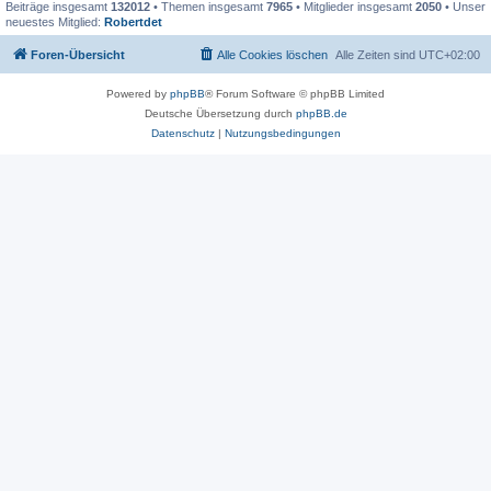
Beiträge insgesamt
132012
• Themen insgesamt
7965
• Mitglieder insgesamt
2050
• Unser
neuestes Mitglied:
Robertdet
Foren-Übersicht
Alle Cookies löschen
Alle Zeiten sind
UTC+02:00
Powered by
phpBB
® Forum Software © phpBB Limited
Deutsche Übersetzung durch
phpBB.de
Datenschutz
|
Nutzungsbedingungen