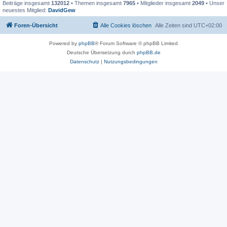
Beiträge insgesamt
132012
• Themen insgesamt
7965
• Mitglieder insgesamt
2049
• Unser
neuestes Mitglied:
DavidGew
Foren-Übersicht
Alle Cookies löschen
Alle Zeiten sind
UTC+02:00
Powered by
phpBB
® Forum Software © phpBB Limited
Deutsche Übersetzung durch
phpBB.de
Datenschutz
|
Nutzungsbedingungen