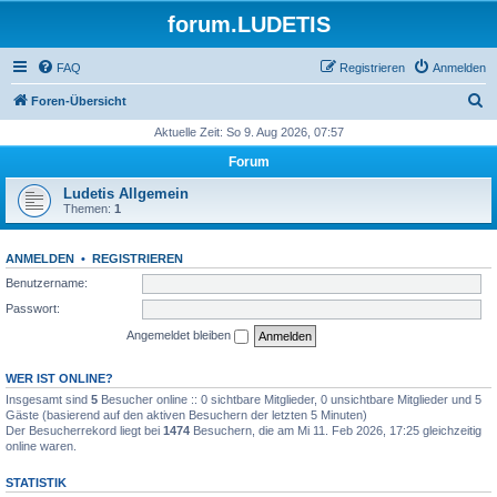
forum.LUDETIS
FAQ
Registrieren
Anmelden
S
Foren-Übersicht
u
Aktuelle Zeit: So 9. Aug 2026, 07:57
c
Forum
h
Ludetis Allgemein
e
Themen:
1
ANMELDEN
•
REGISTRIEREN
Benutzername:
Passwort:
Angemeldet bleiben
WER IST ONLINE?
Insgesamt sind
5
Besucher online :: 0 sichtbare Mitglieder, 0 unsichtbare Mitglieder und 5
Gäste (basierend auf den aktiven Besuchern der letzten 5 Minuten)
Der Besucherrekord liegt bei
1474
Besuchern, die am Mi 11. Feb 2026, 17:25 gleichzeitig
online waren.
STATISTIK