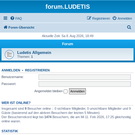
forum.LUDETIS
FAQ
Registrieren
Anmelden
S
Foren-Übersicht
u
Aktuelle Zeit: Sa 8. Aug 2026, 18:49
c
Forum
h
Ludetis Allgemein
e
Themen:
1
ANMELDEN
•
REGISTRIEREN
Benutzername:
Passwort:
Angemeldet bleiben
WER IST ONLINE?
Insgesamt sind
9
Besucher online :: 0 sichtbare Mitglieder, 0 unsichtbare Mitglieder und 9
Gäste (basierend auf den aktiven Besuchern der letzten 5 Minuten)
Der Besucherrekord liegt bei
1474
Besuchern, die am Mi 11. Feb 2026, 17:25 gleichzeitig
online waren.
STATISTIK