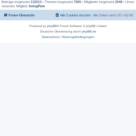
Beiträge insgesamt
132012
• Themen insgesamt
7965
• Mitglieder insgesamt
2048
• Unser
neuestes Mitglied:
IrvingPem
Foren-Übersicht
Alle Cookies löschen
Alle Zeiten sind
UTC+02:00
Powered by
phpBB
® Forum Software © phpBB Limited
Deutsche Übersetzung durch
phpBB.de
Datenschutz
|
Nutzungsbedingungen