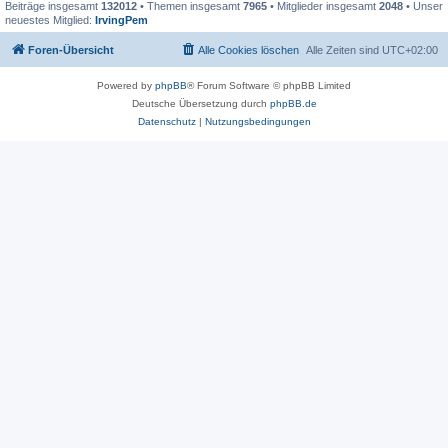
Beiträge insgesamt
132012
• Themen insgesamt
7965
• Mitglieder insgesamt
2048
• Unser
neuestes Mitglied:
IrvingPem
Foren-Übersicht
Alle Cookies löschen
Alle Zeiten sind
UTC+02:00
Powered by
phpBB
® Forum Software © phpBB Limited
Deutsche Übersetzung durch
phpBB.de
Datenschutz
|
Nutzungsbedingungen