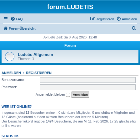
forum.LUDETIS
FAQ
Registrieren
Anmelden
S
Foren-Übersicht
u
Aktuelle Zeit: Sa 8. Aug 2026, 12:48
c
Forum
h
Ludetis Allgemein
e
Themen:
1
ANMELDEN
•
REGISTRIEREN
Benutzername:
Passwort:
Angemeldet bleiben
WER IST ONLINE?
Insgesamt sind
13
Besucher online :: 0 sichtbare Mitglieder, 0 unsichtbare Mitglieder und
13 Gäste (basierend auf den aktiven Besuchern der letzten 5 Minuten)
Der Besucherrekord liegt bei
1474
Besuchern, die am Mi 11. Feb 2026, 17:25 gleichzeitig
online waren.
STATISTIK