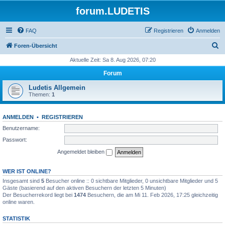
forum.LUDETIS
FAQ
Registrieren
Anmelden
S
Foren-Übersicht
u
Aktuelle Zeit: Sa 8. Aug 2026, 07:20
c
Forum
h
Ludetis Allgemein
e
Themen:
1
ANMELDEN
•
REGISTRIEREN
Benutzername:
Passwort:
Angemeldet bleiben
WER IST ONLINE?
Insgesamt sind
5
Besucher online :: 0 sichtbare Mitglieder, 0 unsichtbare Mitglieder und 5
Gäste (basierend auf den aktiven Besuchern der letzten 5 Minuten)
Der Besucherrekord liegt bei
1474
Besuchern, die am Mi 11. Feb 2026, 17:25 gleichzeitig
online waren.
STATISTIK