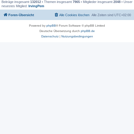
Beiträge insgesamt
132012
• Themen insgesamt
7965
• Mitglieder insgesamt
2048
• Unser
neuestes Mitglied:
IrvingPem
Foren-Übersicht
Alle Cookies löschen
Alle Zeiten sind
UTC+02:00
Powered by
phpBB
® Forum Software © phpBB Limited
Deutsche Übersetzung durch
phpBB.de
Datenschutz
|
Nutzungsbedingungen