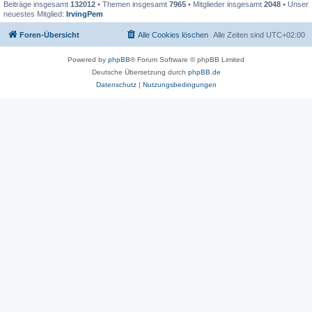
Beiträge insgesamt
132012
• Themen insgesamt
7965
• Mitglieder insgesamt
2048
• Unser
neuestes Mitglied:
IrvingPem
Foren-Übersicht
Alle Cookies löschen
Alle Zeiten sind
UTC+02:00
Powered by
phpBB
® Forum Software © phpBB Limited
Deutsche Übersetzung durch
phpBB.de
Datenschutz
|
Nutzungsbedingungen