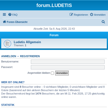
forum.LUDETIS
FAQ
Registrieren
Anmelden
S
Foren-Übersicht
u
Aktuelle Zeit: Sa 8. Aug 2026, 22:43
c
Forum
h
Ludetis Allgemein
e
Themen:
1
ANMELDEN
•
REGISTRIEREN
Benutzername:
Passwort:
Angemeldet bleiben
WER IST ONLINE?
Insgesamt sind
8
Besucher online :: 0 sichtbare Mitglieder, 0 unsichtbare Mitglieder und 8
Gäste (basierend auf den aktiven Besuchern der letzten 5 Minuten)
Der Besucherrekord liegt bei
1474
Besuchern, die am Mi 11. Feb 2026, 17:25 gleichzeitig
online waren.
STATISTIK