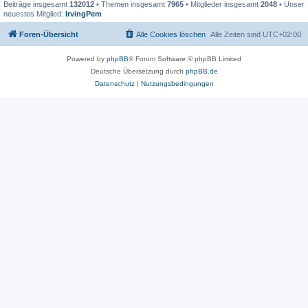
Beiträge insgesamt
132012
• Themen insgesamt
7965
• Mitglieder insgesamt
2048
• Unser
neuestes Mitglied:
IrvingPem
Foren-Übersicht
Alle Cookies löschen
Alle Zeiten sind
UTC+02:00
Powered by
phpBB
® Forum Software © phpBB Limited
Deutsche Übersetzung durch
phpBB.de
Datenschutz
|
Nutzungsbedingungen