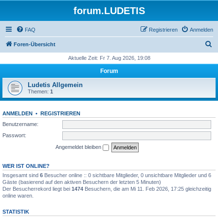
forum.LUDETIS
FAQ
Registrieren
Anmelden
S
Foren-Übersicht
u
Aktuelle Zeit: Fr 7. Aug 2026, 19:08
c
Forum
h
Ludetis Allgemein
e
Themen:
1
ANMELDEN
•
REGISTRIEREN
Benutzername:
Passwort:
Angemeldet bleiben
WER IST ONLINE?
Insgesamt sind
6
Besucher online :: 0 sichtbare Mitglieder, 0 unsichtbare Mitglieder und 6
Gäste (basierend auf den aktiven Besuchern der letzten 5 Minuten)
Der Besucherrekord liegt bei
1474
Besuchern, die am Mi 11. Feb 2026, 17:25 gleichzeitig
online waren.
STATISTIK