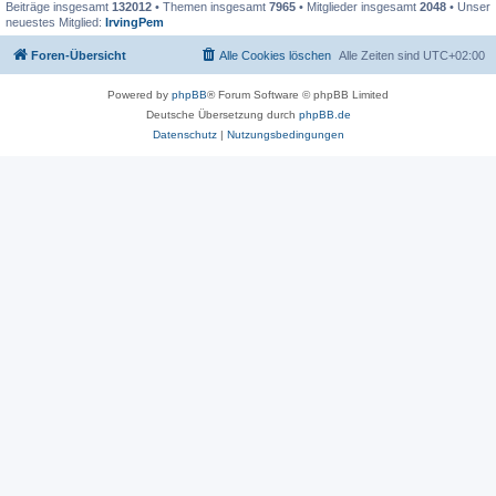
Beiträge insgesamt
132012
• Themen insgesamt
7965
• Mitglieder insgesamt
2048
• Unser
neuestes Mitglied:
IrvingPem
Foren-Übersicht
Alle Cookies löschen
Alle Zeiten sind
UTC+02:00
Powered by
phpBB
® Forum Software © phpBB Limited
Deutsche Übersetzung durch
phpBB.de
Datenschutz
|
Nutzungsbedingungen