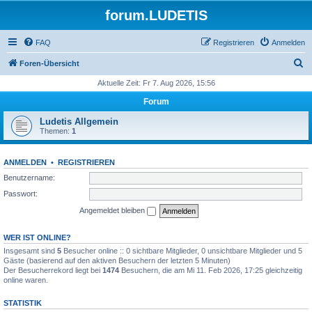
forum.LUDETIS
FAQ
Registrieren
Anmelden
S
Foren-Übersicht
u
Aktuelle Zeit: Fr 7. Aug 2026, 15:56
c
Forum
h
Ludetis Allgemein
e
Themen:
1
ANMELDEN
•
REGISTRIEREN
Benutzername:
Passwort:
Angemeldet bleiben
WER IST ONLINE?
Insgesamt sind
5
Besucher online :: 0 sichtbare Mitglieder, 0 unsichtbare Mitglieder und 5
Gäste (basierend auf den aktiven Besuchern der letzten 5 Minuten)
Der Besucherrekord liegt bei
1474
Besuchern, die am Mi 11. Feb 2026, 17:25 gleichzeitig
online waren.
STATISTIK