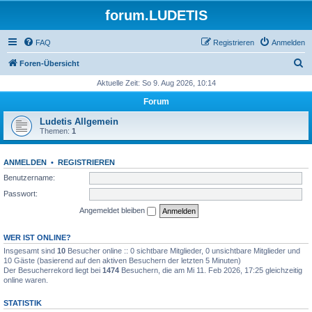
forum.LUDETIS
FAQ
Registrieren
Anmelden
S
Foren-Übersicht
u
Aktuelle Zeit: So 9. Aug 2026, 10:14
c
Forum
h
Ludetis Allgemein
e
Themen:
1
ANMELDEN
•
REGISTRIEREN
Benutzername:
Passwort:
Angemeldet bleiben
WER IST ONLINE?
Insgesamt sind
10
Besucher online :: 0 sichtbare Mitglieder, 0 unsichtbare Mitglieder und
10 Gäste (basierend auf den aktiven Besuchern der letzten 5 Minuten)
Der Besucherrekord liegt bei
1474
Besuchern, die am Mi 11. Feb 2026, 17:25 gleichzeitig
online waren.
STATISTIK