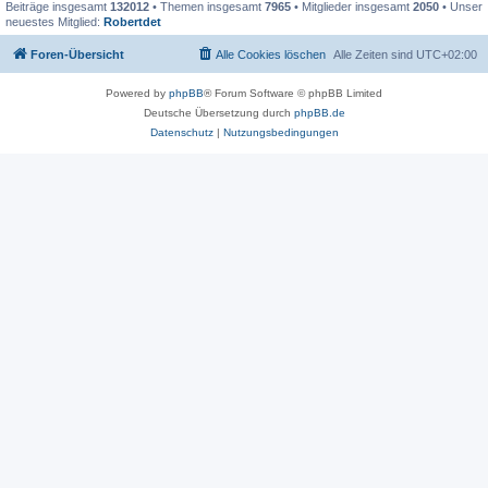
Beiträge insgesamt
132012
• Themen insgesamt
7965
• Mitglieder insgesamt
2050
• Unser
neuestes Mitglied:
Robertdet
Foren-Übersicht
Alle Cookies löschen
Alle Zeiten sind
UTC+02:00
Powered by
phpBB
® Forum Software © phpBB Limited
Deutsche Übersetzung durch
phpBB.de
Datenschutz
|
Nutzungsbedingungen