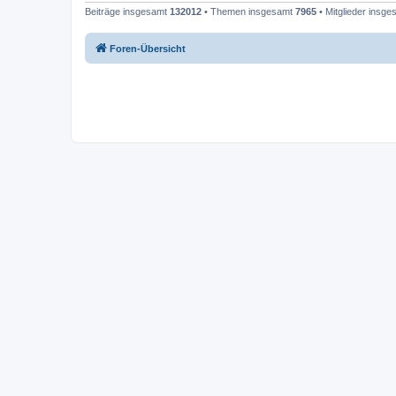
Beiträge insgesamt
132012
• Themen insgesamt
7965
• Mitglieder insg
Foren-Übersicht