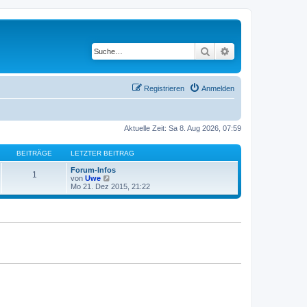
Suche
Erweiterte Suche
Registrieren
Anmelden
Aktuelle Zeit: Sa 8. Aug 2026, 07:59
BEITRÄGE
LETZTER BEITRAG
Forum-Infos
1
N
von
Uwe
e
Mo 21. Dez 2015, 21:22
u
e
s
t
e
r
B
e
i
t
r
a
g