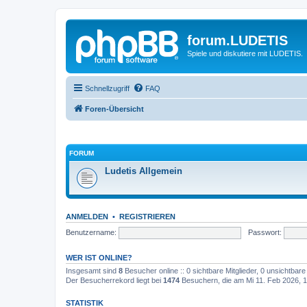
forum.LUDETIS
Spiele und diskutiere mit LUDETIS.
Schnellzugriff
FAQ
Foren-Übersicht
FORUM
Ludetis Allgemein
ANMELDEN
•
REGISTRIEREN
Benutzername:
Passwort:
WER IST ONLINE?
Insgesamt sind
8
Besucher online :: 0 sichtbare Mitglieder, 0 unsichtbar
Der Besucherrekord liegt bei
1474
Besuchern, die am Mi 11. Feb 2026, 17
STATISTIK