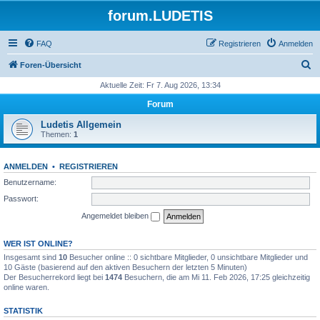
forum.LUDETIS
FAQ
Registrieren
Anmelden
S
Foren-Übersicht
u
Aktuelle Zeit: Fr 7. Aug 2026, 13:34
c
Forum
h
Ludetis Allgemein
e
Themen:
1
ANMELDEN
•
REGISTRIEREN
Benutzername:
Passwort:
Angemeldet bleiben
WER IST ONLINE?
Insgesamt sind
10
Besucher online :: 0 sichtbare Mitglieder, 0 unsichtbare Mitglieder und
10 Gäste (basierend auf den aktiven Besuchern der letzten 5 Minuten)
Der Besucherrekord liegt bei
1474
Besuchern, die am Mi 11. Feb 2026, 17:25 gleichzeitig
online waren.
STATISTIK