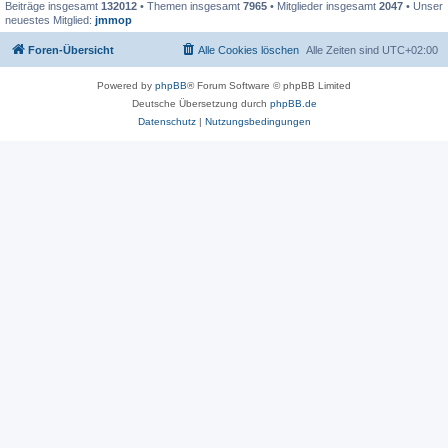
Beiträge insgesamt
132012
• Themen insgesamt
7965
• Mitglieder insgesamt
2047
• Unser
neuestes Mitglied:
jmmop
Foren-Übersicht
Alle Cookies löschen
Alle Zeiten sind
UTC+02:00
Powered by
phpBB
® Forum Software © phpBB Limited
Deutsche Übersetzung durch
phpBB.de
Datenschutz
|
Nutzungsbedingungen