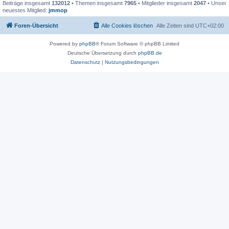
Beiträge insgesamt
132012
• Themen insgesamt
7965
• Mitglieder insgesamt
2047
• Unser
neuestes Mitglied:
jmmop
Foren-Übersicht
Alle Cookies löschen
Alle Zeiten sind
UTC+02:00
Powered by
phpBB
® Forum Software © phpBB Limited
Deutsche Übersetzung durch
phpBB.de
Datenschutz
|
Nutzungsbedingungen