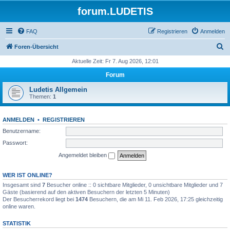
forum.LUDETIS
FAQ
Registrieren
Anmelden
S
Foren-Übersicht
u
Aktuelle Zeit: Fr 7. Aug 2026, 12:01
c
Forum
h
Ludetis Allgemein
e
Themen:
1
ANMELDEN
•
REGISTRIEREN
Benutzername:
Passwort:
Angemeldet bleiben
WER IST ONLINE?
Insgesamt sind
7
Besucher online :: 0 sichtbare Mitglieder, 0 unsichtbare Mitglieder und 7
Gäste (basierend auf den aktiven Besuchern der letzten 5 Minuten)
Der Besucherrekord liegt bei
1474
Besuchern, die am Mi 11. Feb 2026, 17:25 gleichzeitig
online waren.
STATISTIK