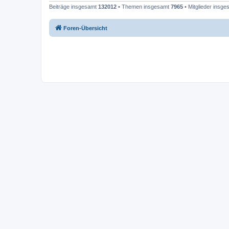
Beiträge insgesamt
132012
• Themen insgesamt
7965
• Mitglieder insg
Foren-Übersicht