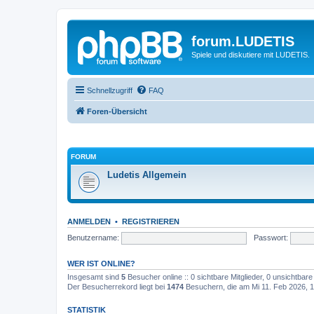
forum.LUDETIS
Spiele und diskutiere mit LUDETIS.
Schnellzugriff
FAQ
Foren-Übersicht
FORUM
Ludetis Allgemein
ANMELDEN
•
REGISTRIEREN
Benutzername:
Passwort:
WER IST ONLINE?
Insgesamt sind
5
Besucher online :: 0 sichtbare Mitglieder, 0 unsichtbar
Der Besucherrekord liegt bei
1474
Besuchern, die am Mi 11. Feb 2026, 17
STATISTIK