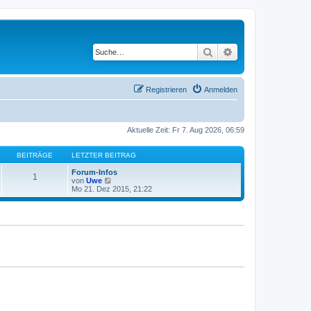
Suche
Erweiterte Suche
Registrieren
Anmelden
Aktuelle Zeit: Fr 7. Aug 2026, 06:59
BEITRÄGE
LETZTER BEITRAG
Forum-Infos
1
N
von
Uwe
e
Mo 21. Dez 2015, 21:22
u
e
s
t
e
r
B
e
i
t
r
a
g