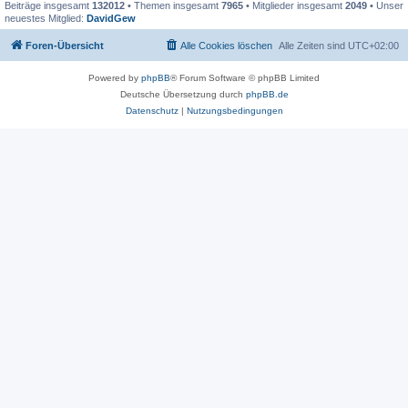
Beiträge insgesamt
132012
• Themen insgesamt
7965
• Mitglieder insgesamt
2049
• Unser
neuestes Mitglied:
DavidGew
Foren-Übersicht
Alle Cookies löschen
Alle Zeiten sind
UTC+02:00
Powered by
phpBB
® Forum Software © phpBB Limited
Deutsche Übersetzung durch
phpBB.de
Datenschutz
|
Nutzungsbedingungen