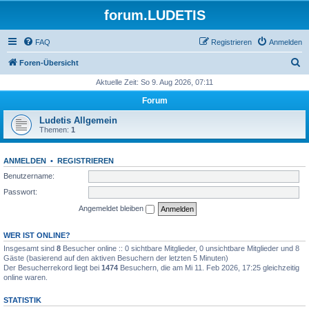
forum.LUDETIS
FAQ
Registrieren
Anmelden
S
Foren-Übersicht
u
Aktuelle Zeit: So 9. Aug 2026, 07:11
c
Forum
h
Ludetis Allgemein
e
Themen:
1
ANMELDEN
•
REGISTRIEREN
Benutzername:
Passwort:
Angemeldet bleiben
WER IST ONLINE?
Insgesamt sind
8
Besucher online :: 0 sichtbare Mitglieder, 0 unsichtbare Mitglieder und 8
Gäste (basierend auf den aktiven Besuchern der letzten 5 Minuten)
Der Besucherrekord liegt bei
1474
Besuchern, die am Mi 11. Feb 2026, 17:25 gleichzeitig
online waren.
STATISTIK