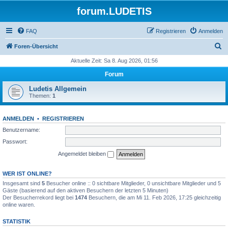
forum.LUDETIS
FAQ
Registrieren
Anmelden
S
Foren-Übersicht
u
Aktuelle Zeit: Sa 8. Aug 2026, 01:56
c
Forum
h
Ludetis Allgemein
e
Themen:
1
ANMELDEN
•
REGISTRIEREN
Benutzername:
Passwort:
Angemeldet bleiben
WER IST ONLINE?
Insgesamt sind
5
Besucher online :: 0 sichtbare Mitglieder, 0 unsichtbare Mitglieder und 5
Gäste (basierend auf den aktiven Besuchern der letzten 5 Minuten)
Der Besucherrekord liegt bei
1474
Besuchern, die am Mi 11. Feb 2026, 17:25 gleichzeitig
online waren.
STATISTIK