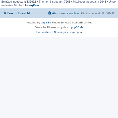
Beiträge insgesamt
132012
• Themen insgesamt
7965
• Mitglieder insgesamt
2048
• Unser
neuestes Mitglied:
IrvingPem
Foren-Übersicht
Alle Cookies löschen
Alle Zeiten sind
UTC+02:00
Powered by
phpBB
® Forum Software © phpBB Limited
Deutsche Übersetzung durch
phpBB.de
Datenschutz
|
Nutzungsbedingungen