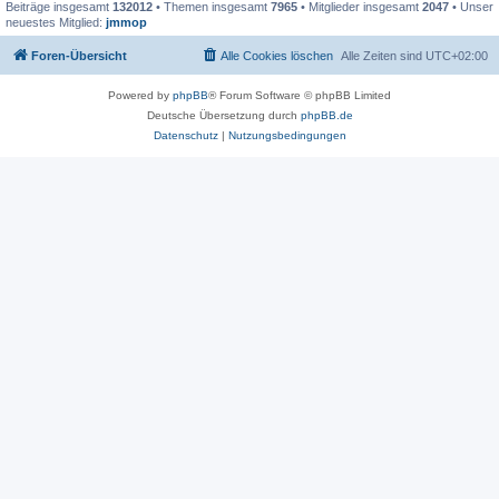
Beiträge insgesamt
132012
• Themen insgesamt
7965
• Mitglieder insgesamt
2047
• Unser
neuestes Mitglied:
jmmop
Foren-Übersicht
Alle Cookies löschen
Alle Zeiten sind
UTC+02:00
Powered by
phpBB
® Forum Software © phpBB Limited
Deutsche Übersetzung durch
phpBB.de
Datenschutz
|
Nutzungsbedingungen