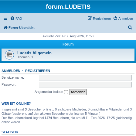
forum.LUDETIS
FAQ
Registrieren
Anmelden
S
Foren-Übersicht
u
Aktuelle Zeit: Fr 7. Aug 2026, 11:58
c
Forum
h
Ludetis Allgemein
e
Themen:
1
ANMELDEN
•
REGISTRIEREN
Benutzername:
Passwort:
Angemeldet bleiben
WER IST ONLINE?
Insgesamt sind
3
Besucher online :: 0 sichtbare Mitglieder, 0 unsichtbare Mitglieder und 3
Gäste (basierend auf den aktiven Besuchern der letzten 5 Minuten)
Der Besucherrekord liegt bei
1474
Besuchern, die am Mi 11. Feb 2026, 17:25 gleichzeitig
online waren.
STATISTIK