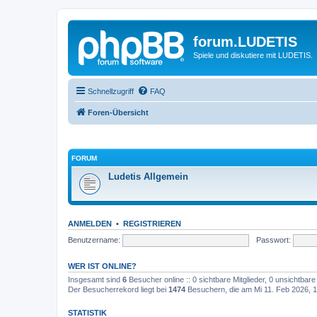
forum.LUDETIS
Spiele und diskutiere mit LUDETIS.
Schnellzugriff
FAQ
Foren-Übersicht
FORUM
Ludetis Allgemein
ANMELDEN
•
REGISTRIEREN
Benutzername:
Passwort:
WER IST ONLINE?
Insgesamt sind
6
Besucher online :: 0 sichtbare Mitglieder, 0 unsichtbar
Der Besucherrekord liegt bei
1474
Besuchern, die am Mi 11. Feb 2026, 17
STATISTIK