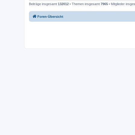
Beiträge insgesamt
132012
• Themen insgesamt
7965
• Mitglieder insg
Foren-Übersicht