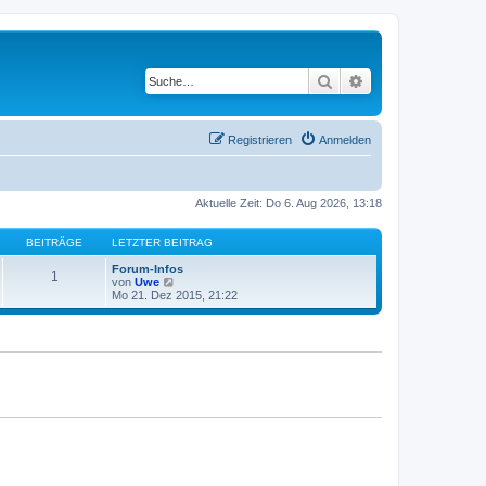
Suche
Erweiterte Suche
Registrieren
Anmelden
Aktuelle Zeit: Do 6. Aug 2026, 13:18
BEITRÄGE
LETZTER BEITRAG
Forum-Infos
1
N
von
Uwe
e
Mo 21. Dez 2015, 21:22
u
e
s
t
e
r
B
e
i
t
r
a
g