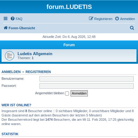
forum.LUDETIS
FAQ
Registrieren
Anmelden
S
Foren-Übersicht
u
Aktuelle Zeit: Do 6. Aug 2026, 12:48
c
Forum
h
Ludetis Allgemein
e
Themen:
1
ANMELDEN
•
REGISTRIEREN
Benutzername:
Passwort:
Angemeldet bleiben
WER IST ONLINE?
Insgesamt sind
8
Besucher online :: 0 sichtbare Mitglieder, 0 unsichtbare Mitglieder und 8
Gäste (basierend auf den aktiven Besuchern der letzten 5 Minuten)
Der Besucherrekord liegt bei
1474
Besuchern, die am Mi 11. Feb 2026, 17:25 gleichzeitig
online waren.
STATISTIK