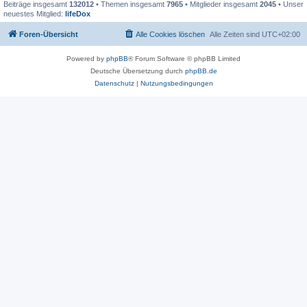
Beiträge insgesamt
132012
• Themen insgesamt
7965
• Mitglieder insgesamt
2045
• Unser
neuestes Mitglied:
lifeDox
Foren-Übersicht
Alle Cookies löschen
Alle Zeiten sind
UTC+02:00
Powered by
phpBB
® Forum Software © phpBB Limited
Deutsche Übersetzung durch
phpBB.de
Datenschutz
|
Nutzungsbedingungen