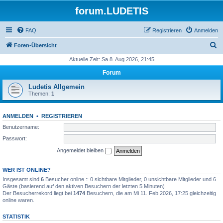
forum.LUDETIS
FAQ
Registrieren
Anmelden
S
Foren-Übersicht
u
Aktuelle Zeit: Sa 8. Aug 2026, 21:45
c
Forum
h
Ludetis Allgemein
e
Themen:
1
ANMELDEN
•
REGISTRIEREN
Benutzername:
Passwort:
Angemeldet bleiben
WER IST ONLINE?
Insgesamt sind
6
Besucher online :: 0 sichtbare Mitglieder, 0 unsichtbare Mitglieder und 6
Gäste (basierend auf den aktiven Besuchern der letzten 5 Minuten)
Der Besucherrekord liegt bei
1474
Besuchern, die am Mi 11. Feb 2026, 17:25 gleichzeitig
online waren.
STATISTIK