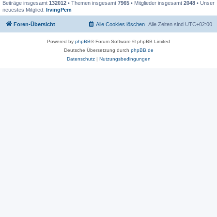
Beiträge insgesamt
132012
• Themen insgesamt
7965
• Mitglieder insgesamt
2048
• Unser
neuestes Mitglied:
IrvingPem
Foren-Übersicht
Alle Cookies löschen
Alle Zeiten sind
UTC+02:00
Powered by
phpBB
® Forum Software © phpBB Limited
Deutsche Übersetzung durch
phpBB.de
Datenschutz
|
Nutzungsbedingungen