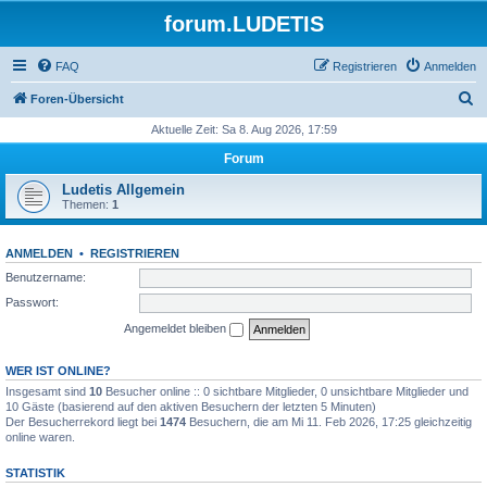
forum.LUDETIS
FAQ
Registrieren
Anmelden
S
Foren-Übersicht
u
Aktuelle Zeit: Sa 8. Aug 2026, 17:59
c
Forum
h
Ludetis Allgemein
e
Themen:
1
ANMELDEN
•
REGISTRIEREN
Benutzername:
Passwort:
Angemeldet bleiben
WER IST ONLINE?
Insgesamt sind
10
Besucher online :: 0 sichtbare Mitglieder, 0 unsichtbare Mitglieder und
10 Gäste (basierend auf den aktiven Besuchern der letzten 5 Minuten)
Der Besucherrekord liegt bei
1474
Besuchern, die am Mi 11. Feb 2026, 17:25 gleichzeitig
online waren.
STATISTIK