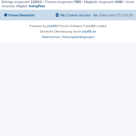
Beiträge insgesamt
132012
• Themen insgesamt
7965
• Mitglieder insgesamt
2048
• Unser
neuestes Mitglied:
IrvingPem
Foren-Übersicht
Alle Cookies löschen
Alle Zeiten sind
UTC+02:00
Powered by
phpBB
® Forum Software © phpBB Limited
Deutsche Übersetzung durch
phpBB.de
Datenschutz
|
Nutzungsbedingungen