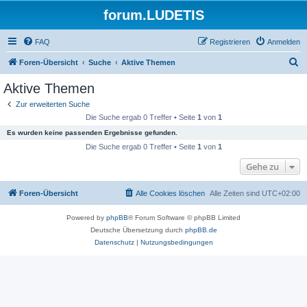
forum.LUDETIS
FAQ
Registrieren
Anmelden
S
Foren-Übersicht
Suche
Aktive Themen
u
Aktive Themen
c
Zur erweiterten Suche
h
Die Suche ergab 0 Treffer • Seite
1
von
1
e
Es wurden keine passenden Ergebnisse gefunden.
Die Suche ergab 0 Treffer • Seite
1
von
1
Gehe zu
Foren-Übersicht
Alle Cookies löschen
Alle Zeiten sind
UTC+02:00
Powered by
phpBB
® Forum Software © phpBB Limited
Deutsche Übersetzung durch
phpBB.de
Datenschutz
|
Nutzungsbedingungen