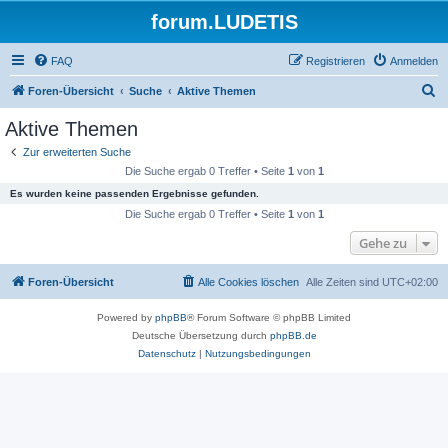
forum.LUDETIS
FAQ
Registrieren
Anmelden
S
Foren-Übersicht
Suche
Aktive Themen
u
Aktive Themen
c
Zur erweiterten Suche
h
Die Suche ergab 0 Treffer • Seite
1
von
1
e
Es wurden keine passenden Ergebnisse gefunden.
Die Suche ergab 0 Treffer • Seite
1
von
1
Gehe zu
Foren-Übersicht
Alle Cookies löschen
Alle Zeiten sind
UTC+02:00
Powered by
phpBB
® Forum Software © phpBB Limited
Deutsche Übersetzung durch
phpBB.de
Datenschutz
|
Nutzungsbedingungen