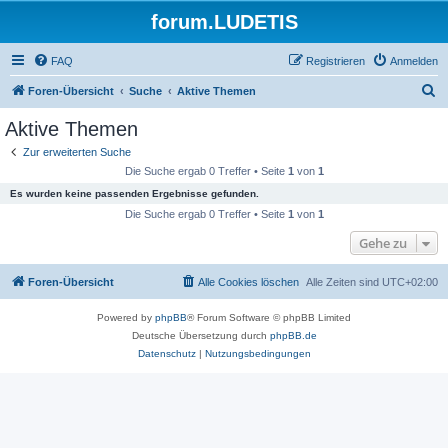
forum.LUDETIS
FAQ
Registrieren
Anmelden
S
Foren-Übersicht
Suche
Aktive Themen
u
Aktive Themen
c
Zur erweiterten Suche
h
Die Suche ergab 0 Treffer • Seite
1
von
1
e
Es wurden keine passenden Ergebnisse gefunden.
Die Suche ergab 0 Treffer • Seite
1
von
1
Gehe zu
Foren-Übersicht
Alle Cookies löschen
Alle Zeiten sind
UTC+02:00
Powered by
phpBB
® Forum Software © phpBB Limited
Deutsche Übersetzung durch
phpBB.de
Datenschutz
|
Nutzungsbedingungen