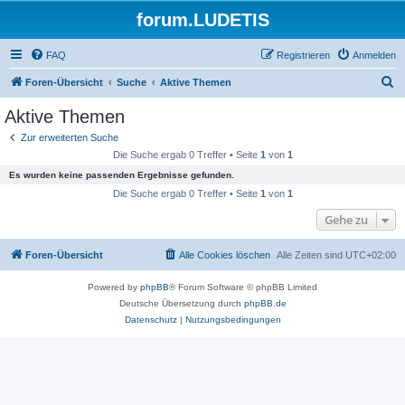
forum.LUDETIS
FAQ
Registrieren
Anmelden
S
Foren-Übersicht
Suche
Aktive Themen
u
Aktive Themen
c
Zur erweiterten Suche
h
Die Suche ergab 0 Treffer • Seite
1
von
1
e
Es wurden keine passenden Ergebnisse gefunden.
Die Suche ergab 0 Treffer • Seite
1
von
1
Gehe zu
Foren-Übersicht
Alle Cookies löschen
Alle Zeiten sind
UTC+02:00
Powered by
phpBB
® Forum Software © phpBB Limited
Deutsche Übersetzung durch
phpBB.de
Datenschutz
|
Nutzungsbedingungen