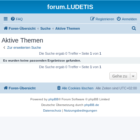
forum.LUDETIS
FAQ
Registrieren
Anmelden
S
Foren-Übersicht
Suche
Aktive Themen
u
Aktive Themen
c
Zur erweiterten Suche
h
Die Suche ergab 0 Treffer • Seite
1
von
1
e
Es wurden keine passenden Ergebnisse gefunden.
Die Suche ergab 0 Treffer • Seite
1
von
1
Gehe zu
Foren-Übersicht
Alle Cookies löschen
Alle Zeiten sind
UTC+02:00
Powered by
phpBB
® Forum Software © phpBB Limited
Deutsche Übersetzung durch
phpBB.de
Datenschutz
|
Nutzungsbedingungen