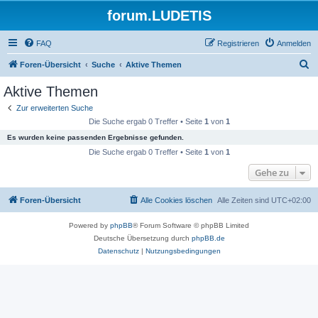
forum.LUDETIS
FAQ
Registrieren
Anmelden
S
Foren-Übersicht
Suche
Aktive Themen
u
Aktive Themen
c
Zur erweiterten Suche
h
Die Suche ergab 0 Treffer • Seite
1
von
1
e
Es wurden keine passenden Ergebnisse gefunden.
Die Suche ergab 0 Treffer • Seite
1
von
1
Gehe zu
Foren-Übersicht
Alle Cookies löschen
Alle Zeiten sind
UTC+02:00
Powered by
phpBB
® Forum Software © phpBB Limited
Deutsche Übersetzung durch
phpBB.de
Datenschutz
|
Nutzungsbedingungen