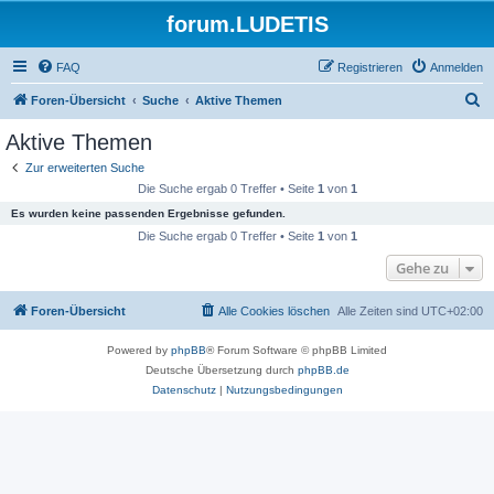
forum.LUDETIS
FAQ
Registrieren
Anmelden
S
Foren-Übersicht
Suche
Aktive Themen
u
Aktive Themen
c
Zur erweiterten Suche
h
Die Suche ergab 0 Treffer • Seite
1
von
1
e
Es wurden keine passenden Ergebnisse gefunden.
Die Suche ergab 0 Treffer • Seite
1
von
1
Gehe zu
Foren-Übersicht
Alle Cookies löschen
Alle Zeiten sind
UTC+02:00
Powered by
phpBB
® Forum Software © phpBB Limited
Deutsche Übersetzung durch
phpBB.de
Datenschutz
|
Nutzungsbedingungen