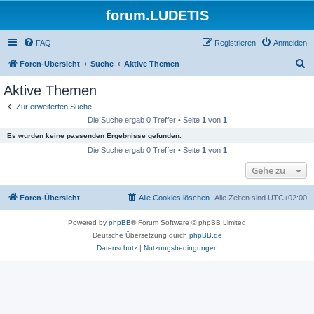
forum.LUDETIS
FAQ
Registrieren
Anmelden
S
Foren-Übersicht
Suche
Aktive Themen
u
Aktive Themen
c
Zur erweiterten Suche
h
Die Suche ergab 0 Treffer • Seite
1
von
1
e
Es wurden keine passenden Ergebnisse gefunden.
Die Suche ergab 0 Treffer • Seite
1
von
1
Gehe zu
Foren-Übersicht
Alle Cookies löschen
Alle Zeiten sind
UTC+02:00
Powered by
phpBB
® Forum Software © phpBB Limited
Deutsche Übersetzung durch
phpBB.de
Datenschutz
|
Nutzungsbedingungen