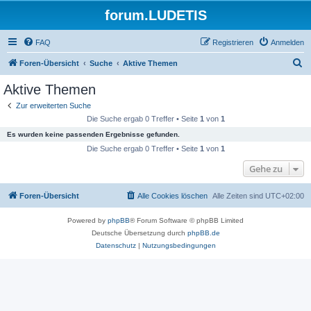
forum.LUDETIS
FAQ
Registrieren
Anmelden
S
Foren-Übersicht
Suche
Aktive Themen
u
Aktive Themen
c
Zur erweiterten Suche
h
Die Suche ergab 0 Treffer • Seite
1
von
1
e
Es wurden keine passenden Ergebnisse gefunden.
Die Suche ergab 0 Treffer • Seite
1
von
1
Gehe zu
Foren-Übersicht
Alle Cookies löschen
Alle Zeiten sind
UTC+02:00
Powered by
phpBB
® Forum Software © phpBB Limited
Deutsche Übersetzung durch
phpBB.de
Datenschutz
|
Nutzungsbedingungen