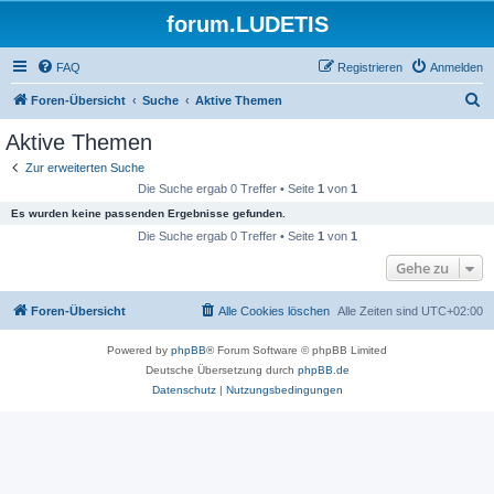
forum.LUDETIS
FAQ
Registrieren
Anmelden
S
Foren-Übersicht
Suche
Aktive Themen
u
Aktive Themen
c
Zur erweiterten Suche
h
Die Suche ergab 0 Treffer • Seite
1
von
1
e
Es wurden keine passenden Ergebnisse gefunden.
Die Suche ergab 0 Treffer • Seite
1
von
1
Gehe zu
Foren-Übersicht
Alle Cookies löschen
Alle Zeiten sind
UTC+02:00
Powered by
phpBB
® Forum Software © phpBB Limited
Deutsche Übersetzung durch
phpBB.de
Datenschutz
|
Nutzungsbedingungen