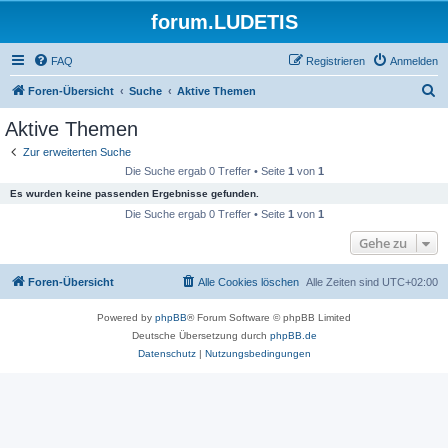
forum.LUDETIS
FAQ
Registrieren
Anmelden
S
Foren-Übersicht
Suche
Aktive Themen
u
Aktive Themen
c
Zur erweiterten Suche
h
Die Suche ergab 0 Treffer • Seite
1
von
1
e
Es wurden keine passenden Ergebnisse gefunden.
Die Suche ergab 0 Treffer • Seite
1
von
1
Gehe zu
Foren-Übersicht
Alle Cookies löschen
Alle Zeiten sind
UTC+02:00
Powered by
phpBB
® Forum Software © phpBB Limited
Deutsche Übersetzung durch
phpBB.de
Datenschutz
|
Nutzungsbedingungen