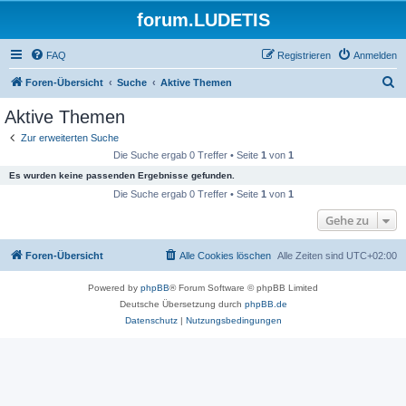
forum.LUDETIS
FAQ
Registrieren
Anmelden
S
Foren-Übersicht
Suche
Aktive Themen
u
Aktive Themen
c
Zur erweiterten Suche
h
Die Suche ergab 0 Treffer • Seite
1
von
1
e
Es wurden keine passenden Ergebnisse gefunden.
Die Suche ergab 0 Treffer • Seite
1
von
1
Gehe zu
Foren-Übersicht
Alle Cookies löschen
Alle Zeiten sind
UTC+02:00
Powered by
phpBB
® Forum Software © phpBB Limited
Deutsche Übersetzung durch
phpBB.de
Datenschutz
|
Nutzungsbedingungen