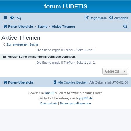
forum.LUDETIS
FAQ
Registrieren
Anmelden
S
Foren-Übersicht
Suche
Aktive Themen
u
Aktive Themen
c
Zur erweiterten Suche
h
Die Suche ergab 0 Treffer • Seite
1
von
1
e
Es wurden keine passenden Ergebnisse gefunden.
Die Suche ergab 0 Treffer • Seite
1
von
1
Gehe zu
Foren-Übersicht
Alle Cookies löschen
Alle Zeiten sind
UTC+02:00
Powered by
phpBB
® Forum Software © phpBB Limited
Deutsche Übersetzung durch
phpBB.de
Datenschutz
|
Nutzungsbedingungen