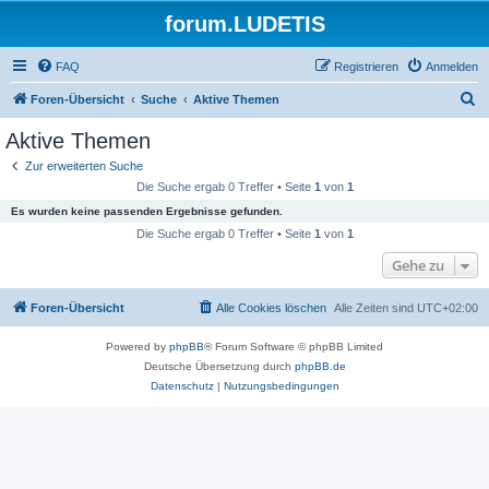
forum.LUDETIS
FAQ
Registrieren
Anmelden
S
Foren-Übersicht
Suche
Aktive Themen
u
Aktive Themen
c
Zur erweiterten Suche
h
Die Suche ergab 0 Treffer • Seite
1
von
1
e
Es wurden keine passenden Ergebnisse gefunden.
Die Suche ergab 0 Treffer • Seite
1
von
1
Gehe zu
Foren-Übersicht
Alle Cookies löschen
Alle Zeiten sind
UTC+02:00
Powered by
phpBB
® Forum Software © phpBB Limited
Deutsche Übersetzung durch
phpBB.de
Datenschutz
|
Nutzungsbedingungen