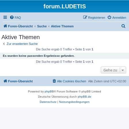
forum.LUDETIS
FAQ
Registrieren
Anmelden
S
Foren-Übersicht
Suche
Aktive Themen
u
Aktive Themen
c
Zur erweiterten Suche
h
Die Suche ergab 0 Treffer • Seite
1
von
1
e
Es wurden keine passenden Ergebnisse gefunden.
Die Suche ergab 0 Treffer • Seite
1
von
1
Gehe zu
Foren-Übersicht
Alle Cookies löschen
Alle Zeiten sind
UTC+02:00
Powered by
phpBB
® Forum Software © phpBB Limited
Deutsche Übersetzung durch
phpBB.de
Datenschutz
|
Nutzungsbedingungen