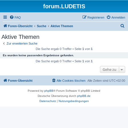
forum.LUDETIS
FAQ
Registrieren
Anmelden
S
Foren-Übersicht
Suche
Aktive Themen
u
Aktive Themen
c
Zur erweiterten Suche
h
Die Suche ergab 0 Treffer • Seite
1
von
1
e
Es wurden keine passenden Ergebnisse gefunden.
Die Suche ergab 0 Treffer • Seite
1
von
1
Gehe zu
Foren-Übersicht
Alle Cookies löschen
Alle Zeiten sind
UTC+02:00
Powered by
phpBB
® Forum Software © phpBB Limited
Deutsche Übersetzung durch
phpBB.de
Datenschutz
|
Nutzungsbedingungen