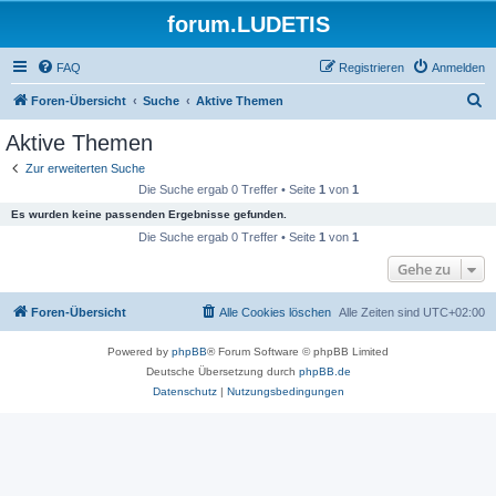
forum.LUDETIS
FAQ
Registrieren
Anmelden
S
Foren-Übersicht
Suche
Aktive Themen
u
Aktive Themen
c
Zur erweiterten Suche
h
Die Suche ergab 0 Treffer • Seite
1
von
1
e
Es wurden keine passenden Ergebnisse gefunden.
Die Suche ergab 0 Treffer • Seite
1
von
1
Gehe zu
Foren-Übersicht
Alle Cookies löschen
Alle Zeiten sind
UTC+02:00
Powered by
phpBB
® Forum Software © phpBB Limited
Deutsche Übersetzung durch
phpBB.de
Datenschutz
|
Nutzungsbedingungen