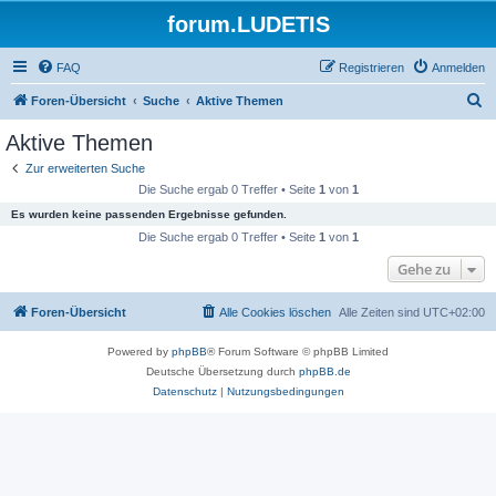
forum.LUDETIS
FAQ
Registrieren
Anmelden
S
Foren-Übersicht
Suche
Aktive Themen
u
Aktive Themen
c
Zur erweiterten Suche
h
Die Suche ergab 0 Treffer • Seite
1
von
1
e
Es wurden keine passenden Ergebnisse gefunden.
Die Suche ergab 0 Treffer • Seite
1
von
1
Gehe zu
Foren-Übersicht
Alle Cookies löschen
Alle Zeiten sind
UTC+02:00
Powered by
phpBB
® Forum Software © phpBB Limited
Deutsche Übersetzung durch
phpBB.de
Datenschutz
|
Nutzungsbedingungen