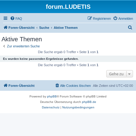
forum.LUDETIS
FAQ
Registrieren
Anmelden
S
Foren-Übersicht
Suche
Aktive Themen
u
Aktive Themen
c
Zur erweiterten Suche
h
Die Suche ergab 0 Treffer • Seite
1
von
1
e
Es wurden keine passenden Ergebnisse gefunden.
Die Suche ergab 0 Treffer • Seite
1
von
1
Gehe zu
Foren-Übersicht
Alle Cookies löschen
Alle Zeiten sind
UTC+02:00
Powered by
phpBB
® Forum Software © phpBB Limited
Deutsche Übersetzung durch
phpBB.de
Datenschutz
|
Nutzungsbedingungen