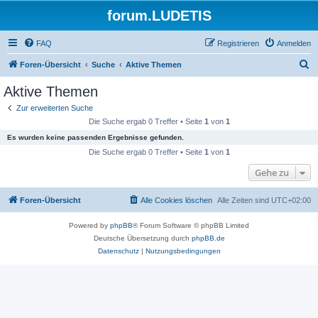
forum.LUDETIS
FAQ
Registrieren
Anmelden
S
Foren-Übersicht
Suche
Aktive Themen
u
Aktive Themen
c
Zur erweiterten Suche
h
Die Suche ergab 0 Treffer • Seite
1
von
1
e
Es wurden keine passenden Ergebnisse gefunden.
Die Suche ergab 0 Treffer • Seite
1
von
1
Gehe zu
Foren-Übersicht
Alle Cookies löschen
Alle Zeiten sind
UTC+02:00
Powered by
phpBB
® Forum Software © phpBB Limited
Deutsche Übersetzung durch
phpBB.de
Datenschutz
|
Nutzungsbedingungen