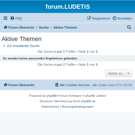
forum.LUDETIS
FAQ
Registrieren
Anmelden
S
Foren-Übersicht
Suche
Aktive Themen
u
Aktive Themen
c
Zur erweiterten Suche
h
Die Suche ergab 0 Treffer • Seite
1
von
1
e
Es wurden keine passenden Ergebnisse gefunden.
Die Suche ergab 0 Treffer • Seite
1
von
1
Gehe zu
Foren-Übersicht
Alle Cookies löschen
Alle Zeiten sind
UTC+02:00
Powered by
phpBB
® Forum Software © phpBB Limited
Deutsche Übersetzung durch
phpBB.de
Datenschutz
|
Nutzungsbedingungen