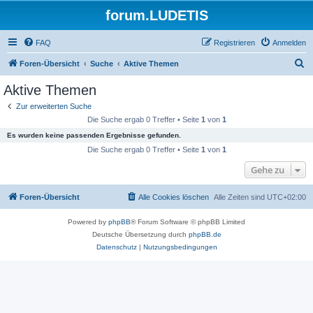
forum.LUDETIS
FAQ
Registrieren
Anmelden
S
Foren-Übersicht
Suche
Aktive Themen
u
Aktive Themen
c
Zur erweiterten Suche
h
Die Suche ergab 0 Treffer • Seite
1
von
1
e
Es wurden keine passenden Ergebnisse gefunden.
Die Suche ergab 0 Treffer • Seite
1
von
1
Gehe zu
Foren-Übersicht
Alle Cookies löschen
Alle Zeiten sind
UTC+02:00
Powered by
phpBB
® Forum Software © phpBB Limited
Deutsche Übersetzung durch
phpBB.de
Datenschutz
|
Nutzungsbedingungen