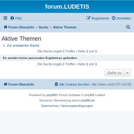
forum.LUDETIS
FAQ
Registrieren
Anmelden
S
Foren-Übersicht
Suche
Aktive Themen
u
Aktive Themen
c
Zur erweiterten Suche
h
Die Suche ergab 0 Treffer • Seite
1
von
1
e
Es wurden keine passenden Ergebnisse gefunden.
Die Suche ergab 0 Treffer • Seite
1
von
1
Gehe zu
Foren-Übersicht
Alle Cookies löschen
Alle Zeiten sind
UTC+02:00
Powered by
phpBB
® Forum Software © phpBB Limited
Deutsche Übersetzung durch
phpBB.de
Datenschutz
|
Nutzungsbedingungen