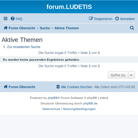
forum.LUDETIS
FAQ
Registrieren
Anmelden
S
Foren-Übersicht
Suche
Aktive Themen
u
Aktive Themen
c
Zur erweiterten Suche
h
Die Suche ergab 0 Treffer • Seite
1
von
1
e
Es wurden keine passenden Ergebnisse gefunden.
Die Suche ergab 0 Treffer • Seite
1
von
1
Gehe zu
Foren-Übersicht
Alle Cookies löschen
Alle Zeiten sind
UTC+02:00
Powered by
phpBB
® Forum Software © phpBB Limited
Deutsche Übersetzung durch
phpBB.de
Datenschutz
|
Nutzungsbedingungen