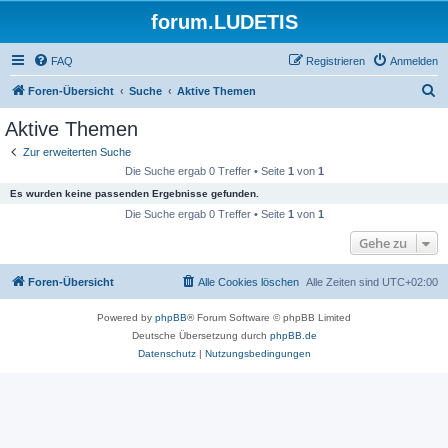
forum.LUDETIS
FAQ
Registrieren
Anmelden
S
Foren-Übersicht
Suche
Aktive Themen
u
Aktive Themen
c
Zur erweiterten Suche
h
Die Suche ergab 0 Treffer • Seite
1
von
1
e
Es wurden keine passenden Ergebnisse gefunden.
Die Suche ergab 0 Treffer • Seite
1
von
1
Gehe zu
Foren-Übersicht
Alle Cookies löschen
Alle Zeiten sind
UTC+02:00
Powered by
phpBB
® Forum Software © phpBB Limited
Deutsche Übersetzung durch
phpBB.de
Datenschutz
|
Nutzungsbedingungen