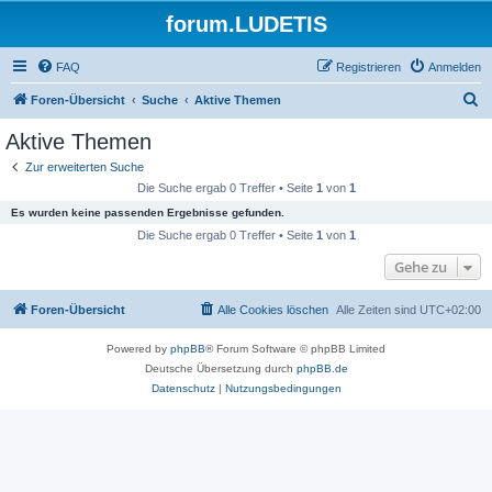
forum.LUDETIS
FAQ
Registrieren
Anmelden
S
Foren-Übersicht
Suche
Aktive Themen
u
Aktive Themen
c
Zur erweiterten Suche
h
Die Suche ergab 0 Treffer • Seite
1
von
1
e
Es wurden keine passenden Ergebnisse gefunden.
Die Suche ergab 0 Treffer • Seite
1
von
1
Gehe zu
Foren-Übersicht
Alle Cookies löschen
Alle Zeiten sind
UTC+02:00
Powered by
phpBB
® Forum Software © phpBB Limited
Deutsche Übersetzung durch
phpBB.de
Datenschutz
|
Nutzungsbedingungen