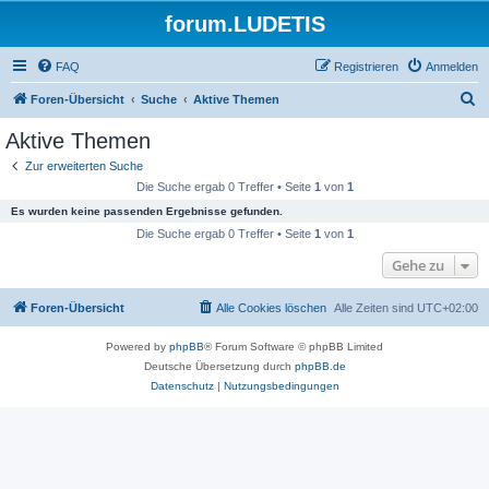
forum.LUDETIS
FAQ
Registrieren
Anmelden
S
Foren-Übersicht
Suche
Aktive Themen
u
Aktive Themen
c
Zur erweiterten Suche
h
Die Suche ergab 0 Treffer • Seite
1
von
1
e
Es wurden keine passenden Ergebnisse gefunden.
Die Suche ergab 0 Treffer • Seite
1
von
1
Gehe zu
Foren-Übersicht
Alle Cookies löschen
Alle Zeiten sind
UTC+02:00
Powered by
phpBB
® Forum Software © phpBB Limited
Deutsche Übersetzung durch
phpBB.de
Datenschutz
|
Nutzungsbedingungen