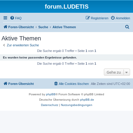
forum.LUDETIS
FAQ
Registrieren
Anmelden
S
Foren-Übersicht
Suche
Aktive Themen
u
Aktive Themen
c
Zur erweiterten Suche
h
Die Suche ergab 0 Treffer • Seite
1
von
1
e
Es wurden keine passenden Ergebnisse gefunden.
Die Suche ergab 0 Treffer • Seite
1
von
1
Gehe zu
Foren-Übersicht
Alle Cookies löschen
Alle Zeiten sind
UTC+02:00
Powered by
phpBB
® Forum Software © phpBB Limited
Deutsche Übersetzung durch
phpBB.de
Datenschutz
|
Nutzungsbedingungen