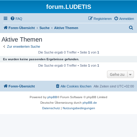
forum.LUDETIS
FAQ
Registrieren
Anmelden
S
Foren-Übersicht
Suche
Aktive Themen
u
Aktive Themen
c
Zur erweiterten Suche
h
Die Suche ergab 0 Treffer • Seite
1
von
1
e
Es wurden keine passenden Ergebnisse gefunden.
Die Suche ergab 0 Treffer • Seite
1
von
1
Gehe zu
Foren-Übersicht
Alle Cookies löschen
Alle Zeiten sind
UTC+02:00
Powered by
phpBB
® Forum Software © phpBB Limited
Deutsche Übersetzung durch
phpBB.de
Datenschutz
|
Nutzungsbedingungen