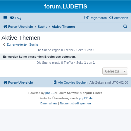
forum.LUDETIS
FAQ
Registrieren
Anmelden
S
Foren-Übersicht
Suche
Aktive Themen
u
Aktive Themen
c
Zur erweiterten Suche
h
Die Suche ergab 0 Treffer • Seite
1
von
1
e
Es wurden keine passenden Ergebnisse gefunden.
Die Suche ergab 0 Treffer • Seite
1
von
1
Gehe zu
Foren-Übersicht
Alle Cookies löschen
Alle Zeiten sind
UTC+02:00
Powered by
phpBB
® Forum Software © phpBB Limited
Deutsche Übersetzung durch
phpBB.de
Datenschutz
|
Nutzungsbedingungen